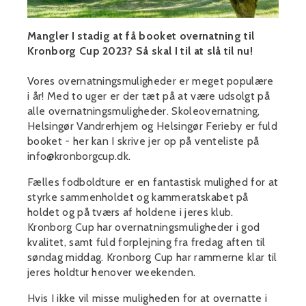
Mangler I stadig at få booket overnatning til
Kronborg Cup 2023? Så skal I til at slå til nu!
Vores overnatningsmuligheder er meget populære
i år! Med to uger er der tæt på at være udsolgt på
alle overnatningsmuligheder. Skoleovernatning,
Helsingør Vandrerhjem og Helsingør Ferieby er fuld
booket - her kan I skrive jer op på venteliste på
info@kronborgcup.dk.
Fælles fodboldture er en fantastisk mulighed for at
styrke sammenholdet og kammeratskabet på
holdet og på tværs af holdene i jeres klub.
Kronborg Cup har overnatningsmuligheder i god
kvalitet, samt fuld forplejning fra fredag aften til
søndag middag. Kronborg Cup har rammerne klar til
jeres holdtur henover weekenden.
Hvis I ikke vil misse muligheden for at overnatte i