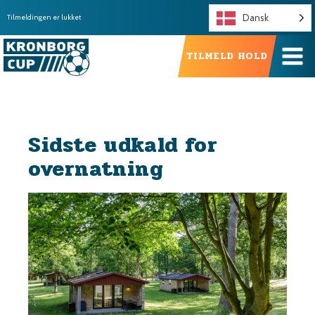
Dansk
Tilmeldingen er lukket
TILMELD HOLD
Sidste udkald for
overnatning