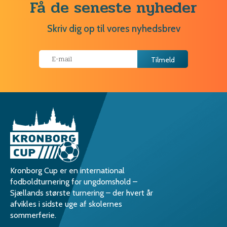
Få de seneste nyheder
Skriv dig op til vores nyhedsbrev
Kronborg Cup er en international
fodboldturnering for ungdomshold –
Sjællands største turnering – der hvert år
afvikles i sidste uge af skolernes
sommerferie.