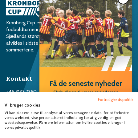
Kronborg Cup er en international
fodboldturnering for ungdomshold –
Sjællands største turnering – der hvert år
afvikles i sidste uge af skolernes
sommerferie.
Kontakt
Få de seneste nyheder
+45 3137 7350
Skriv dig op til vores nyhedsbrev
Tilmeld dig vores nyhedsbrev og få de
Fortrolighedspolitik
Info@kronborgcup.dk
Vi bruger cookies
seneste nyheder.
Vi kan placere disse til analyse af vores besøgende data, for at forbedre
vores websted, vise personaliseret indhold og for at give dig en god
Følg Kronborg Cup
webstedsoplevelse. Få mere information om hvilke cookies vi bruger i
vores privatlivspolitik.