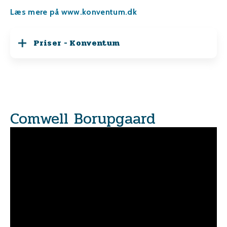
Læs mere på
www.konventum.dk
Priser - Konventum
Comwell Borupgaard