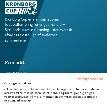
Kronborg Cup er en international
fodboldturnering for ungdomshold –
Sjællands største turnering – der hvert år
afvikles i sidste uge af skolernes
sommerferie.
Kontakt
Få de seneste nyheder
+45 3137 7350
Skriv dig op til vores nyhedsbrev
Tilmeld dig vores nyhedsbrev og få de
Fortrolighedspolitik
Info@kronborgcup.dk
Vi bruger cookies
seneste nyheder.
Vi kan placere disse til analyse af vores besøgende data, for at forbedre
vores websted, vise personaliseret indhold og for at give dig en god
Følg Kronborg Cup
webstedsoplevelse. Få mere information om hvilke cookies vi bruger i
vores privatlivspolitik.