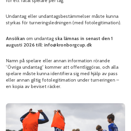
för ett fåtal spelare per lag.
Undantag eller undantagsbestämmelser måste kunna
styrkas för turneringsledningen (med fotolegitimation).
Ansökan
om undantag
ska lämnas in senast den 1
augusti 2026 till: info@kronborgcup.dk
Namn på spelare eller annan information rörande
”Övriga undantag” kommer att offentliggöras, och alla
spelare måste kunna identifiera sig med hjälp av pass
eller annan giltig fotolegitimation under turneringen –
en kopia av beviset räcker.