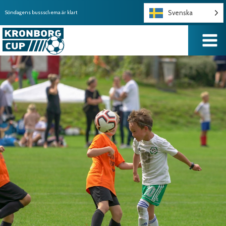
Svenska
Söndagens bussschema är klart