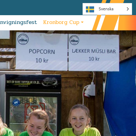
Svenska
Invigningsfest
Kronborg Cup