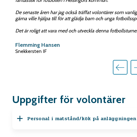
fantastisk för fotbollen i Helsingörs kommun.
Underbart. Vi kan vara stolta över det stora engagemang oc
som bryr sig om både staden, idrotten och gemenskapen! Tuse
Det var ett nöje att hjälpa till och vara volontär, och dessut
De senaste åren har jag också träffat volontärer som vanli
Det bästa med att vara volontärer är att vi samtidigt har SU
upp i köket, men vi klarade det tillsammans.
gärna ville hjälpa till för att glädja barn och unga fotbollssp
Mette Krog Andreasen
Lise Fritzbøger och Anne-Cathrine Hof
Jeanette Watson Andersen
Det är roligt att vara med och utveckla denna fotbollsturner
Flemming Hansen
Snekkersten IF
Uppgifter för volontärer
Personal i matstånd/kök på anläggningen