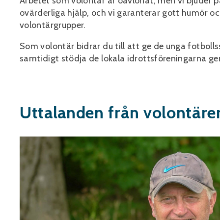
Arbetet som volontär är oavlönat, men vi bjuder 
ovärderliga hjälp, och vi garanterar gott humör 
volontärgrupper.
Som volontär bidrar du till att ge de unga fotboll
samtidigt stödja de lokala idrottsföreningarna ge
Uttalanden från volontäre