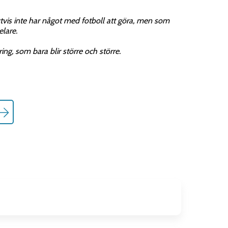
h den frivilliga insats som mobiliseras – människor
n tack till alla för en fantastisk helg!
om var det jättekul och mysigt trots att det var fullt
gtvis inte har något med fotboll att göra, men som
PER roligt.
elare.
ing, som bara blir större och större.