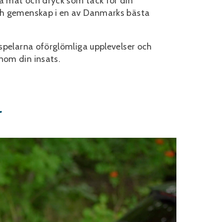
på mat och dryck som tack för din
och gemenskap i en av Danmarks bästa
sspelarna oförglömliga upplevelser och
nom din insats.
r